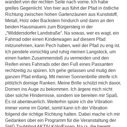
wandert von der rechten Seite nach vorne. Ich habe
grelles Gegenlicht. Von hier aus führt der Pfad in östliche
Richtung zwischen hohen Gartenzäunen aus Kunststoff,
Metall, Holz oder Backstein hindurch und dann an den
beiden Hausmauern zum Bürgersteig in der
„“Widdersdorfer Landstraße“. Na sowas, wer es wagt, ein
Fahrrad oder einen Kinderwagen auf diesem Pfad
mitzunehmen, kann Pech haben, weil der Pfad zu eng ist.
Ich pendele vorsichtig und ruhig meinen Langstock, um
einen harten Zusammenstoß zu vermeiden und den
Reifen eines Fahrrads oder den Fuß eines Passanten
rechtzeitig zu spüren. Ich gehe gelassen und mutig den
ganzen Pfad entlang. Mit meiner Sonnenbrille streife ich
plötzlich dornige Ranken. Meine Brille schützt mich davor,
Dornen ins Auge zu bekommen. Ich ärgere mich nicht
über solche Hindernisse, sondern sie bereiten mir Spaß.
Es ist abenteuerlich. Weiterhin spüre ich die Vibration
immer vorne im Gürtel, somit kann ich der Vibration
folgend die richtige Richtung halten. Dabei mache ich mir
Gedanken über ein Programm für die Veranstaltung der
SHG Taubblind AKTIV Köln/Essen. Na ja, die bereits