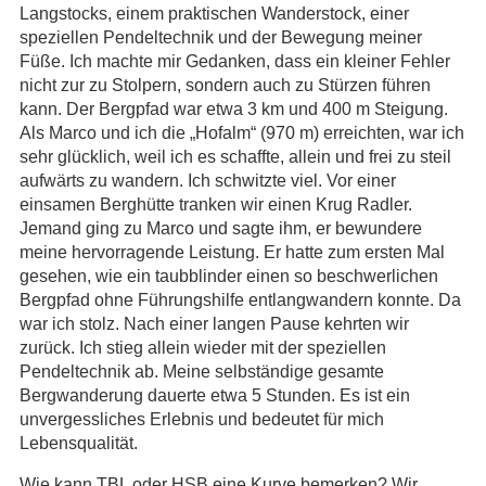
Langstocks, einem praktischen Wanderstock, einer
speziellen Pendeltechnik und der Bewegung meiner
Füße. Ich machte mir Gedanken, dass ein kleiner Fehler
nicht zur zu Stolpern, sondern auch zu Stürzen führen
kann. Der Bergpfad war etwa 3 km und 400 m Steigung.
Als Marco und ich die „Hofalm“ (970 m) erreichten, war ich
sehr glücklich, weil ich es schaffte, allein und frei zu steil
aufwärts zu wandern. Ich schwitzte viel. Vor einer
einsamen Berghütte tranken wir einen Krug Radler.
Jemand ging zu Marco und sagte ihm, er bewundere
meine hervorragende Leistung. Er hatte zum ersten Mal
gesehen, wie ein taubblinder einen so beschwerlichen
Bergpfad ohne Führungshilfe entlangwandern konnte. Da
war ich stolz. Nach einer langen Pause kehrten wir
zurück. Ich stieg allein wieder mit der speziellen
Pendeltechnik ab. Meine selbständige gesamte
Bergwanderung dauerte etwa 5 Stunden. Es ist ein
unvergessliches Erlebnis und bedeutet für mich
Lebensqualität.
Wie kann TBL oder HSB eine Kurve bemerken? Wir